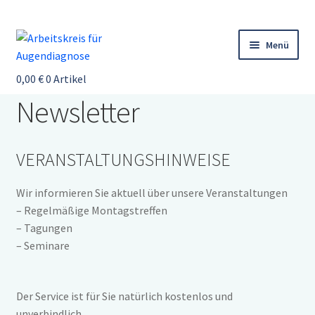
Zur
Zum
Menü
Navigation
Inhalt
springen
springen
0,00
Startseite
€
0 Artikel
Newsletter
Veranstaltungen
Unterm
öffnen
Augendiagnose
Unterm
öffnen
VERANSTALTUNGSHINWEISE
Der Arbeitskreis
Unterm
öffnen
Wir informieren Sie aktuell über unsere Veranstaltungen
Mitgliederbereich
Unterm
– Regelmäßige Montagstreffen
öffnen
Newsletter
– Tagungen
– Seminare
Therapeutenliste
Service
Unterm
Der Service ist für Sie natürlich kostenlos und
öffnen
Anmeldung
Unterm
unverbindlich.