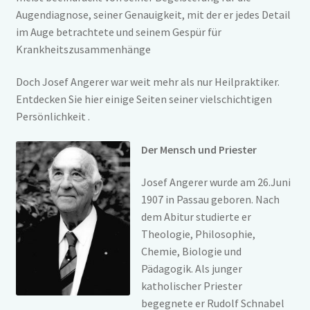
Josef Angerer
Augendiagnose, seiner Genauigkeit, mit der er jedes Detail
im Auge betrachtete und seinem Gespür für
Vereinssatzung
Krankheitszusammenhänge
Mitgliederbereich
Unterm
Doch Josef Angerer war weit mehr als nur Heilpraktiker.
öffnen
Entdecken Sie hier einige Seiten seiner vielschichtigen
Newsletter
Persönlichkeit .
Therapeutenliste
Der Mensch und Priester
Service
Unterm
öffnen
Josef Angerer wurde am 26.Juni
Anmeldung
Unterm
1907 in Passau geboren. Nach
öffnen
dem Abitur studierte er
Impressum
Unterm
Theologie, Philosophie,
öffnen
Chemie, Biologie und
Pädagogik. Als junger
katholischer Priester
begegnete er Rudolf Schnabel