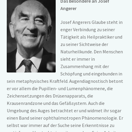
Das Besondere an Josef
Angerer
Josef Angerers Glaube steht in
enger Verbindung zu seiner
Tätigkeit als Heilpraktiker und
zu seiner Sichtweise der
Naturheilkunde. Den Menschen
sieht er immer in
Zusammenhang mit der
Schöpfung und eingebunden in
sein metaphysisches Kraftfeld. Augendiagnostisch betont
er vor allem die Pupillen- und Lumenphänomene, die
Zeichensetzungen des Drüsenapparats, die
Krausenrandzone und das Gefäßsystem. Auch die
Umgebung des Auges betrachtet er und widmet ihr sogar
einen Band seiner ophthalmotropen Phänomenologie. Er
selbst war immer auf der Suche seine Erkenntnisse zu