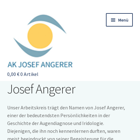
Zur
Zum
Menü
Navigation
Inhalt
springen
springen
0,00
Startseite
€
0 Artikel
Josef Angerer
Veranstaltungen
Unterm
öffnen
Augendiagnose
Unterm
Unser Arbeitskreis trägt den Namen von Josef Angerer,
öffnen
Der Arbeitskreis
Unterm
einer der bedeutendsten Persönlichkeiten in der
öffnen
Geschichte der Augendiagnose und Iridologie.
Unser Team
Diejenigen, die ihn noch kennenlernen durften, waren
meist beeindruckt von seiner Begeisterung für die