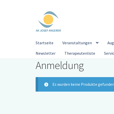
Zur
Zum
Navigation
Inhalt
springen
springen
Startseite
Veranstaltungen
Aug
Newsletter
Therapeutenliste
Servi
Anmeldung
Es wurden keine Produkte gefunden