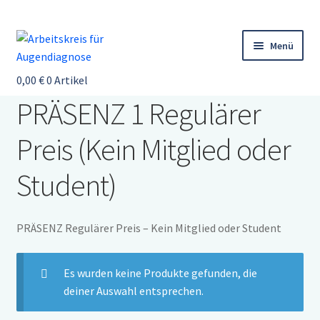
Zur
Zum
Menü
Navigation
Inhalt
springen
springen
0,00
Startseite
€
0 Artikel
PRÄSENZ 1 Regulärer
Veranstaltungen
Preis (Kein Mitglied oder
Augendiagnose
Der Arbeitskreis
Student)
Mitgliederbereich
Newsletter
PRÄSENZ Regulärer Preis – Kein Mitglied oder Student
Therapeutenliste
Es wurden keine Produkte gefunden, die
Service
deiner Auswahl entsprechen.
Anmeldung