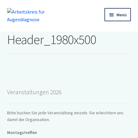
Zur
Zum
Menü
Navigation
Inhalt
springen
springen
Startseite
Header_1980x500
Veranstaltungen
Augendiagnose
Der Arbeitskreis
Mitgliederbereich
Veranstaltungen 2026
Newsletter
Therapeutenliste
Bitte buchen Sie jede Veranstaltung einzeln. Sie erleichtern uns
Service
damit die Organisation.
Anmeldung
Montagstreffen